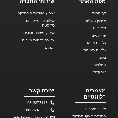
מפת האתר
שירותי החברה
דף הבית
שיפוץ מעליות פורמייקה
שיפוץ מעליות
שילוב פורמייקה עם
נירוסטה
שירותים
שיפוץ מעלית זכוכית
פרויקטים
צביעת דלתות מעלית
גלריית וידאו
דגמים
גלריית תמונות
בלוג
המלצות
צור קשר
מאמרים
יצירת קשר
רלוונטיים
03-6877116
עיצוב מעליות
1800-68-5555
החלפת ריצוף מעליות
info@hemerton.co.il