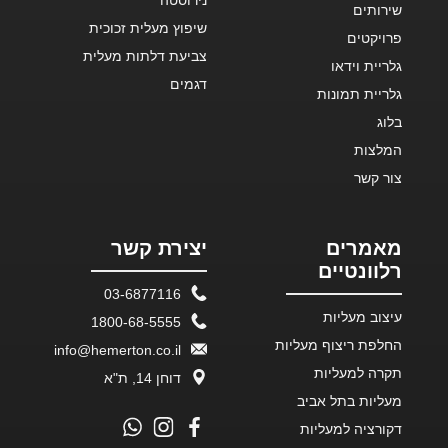
נירוסטה
שירותים
שיפוץ מעלית זכוכית
פרויקטים
צביעת דלתות מעלית
גלריית וידאו
דגמים
גלריית תמונות
בלוג
המלצות
צור קשר
מאמרים
יצירת קשר
רלוונטיים
03-6877116
עיצוב מעליות
1800-68-5555
החלפת ריצוף מעליות
info@hemerton.co.il
תקרה למעליות
דוחן 14, ת"א
מעליות בתל אביב
דקורציה למעליות